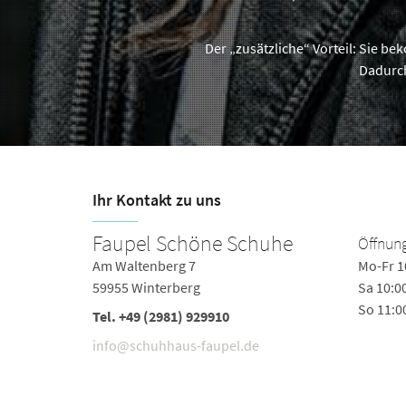
Der „zusätzliche“ Vorteil: Sie b
Dadurch
Ihr Kontakt zu uns
Faupel Schöne Schuhe
Öffnung
Am Waltenberg 7
Mo-Fr 1
59955 Winterberg
Sa 10:0
So 11:0
Tel.
+49 (2981) 929910
info@schuhhaus-faupel.de