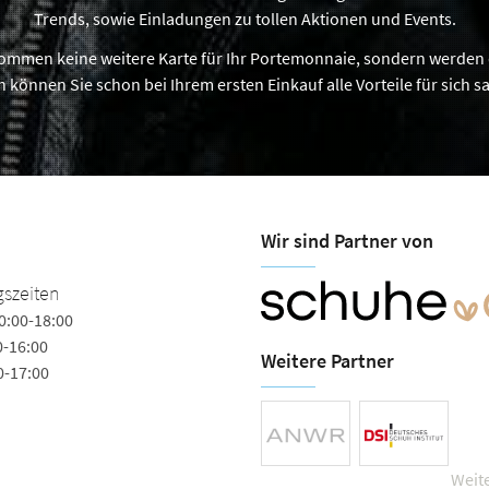
Trends, sowie Einladungen zu tollen Aktionen und Events.
ekommen keine weitere Karte für Ihr Portemonnaie, sondern werden 
 können Sie schon bei Ihrem ersten Einkauf alle Vorteile für sich 
Wir sind Partner von
Faupel Schöne Schuhe
szeiten
0:00-18:00
Neustädter Straße 34-36
0-16:00
35066 Frankenberg (Eder)
Weitere Partner
0-17:00
Tel.
+49 (6451) 8823
Fax +49 (6451) 230166
info@schuhhaus-faupel.de
Weite