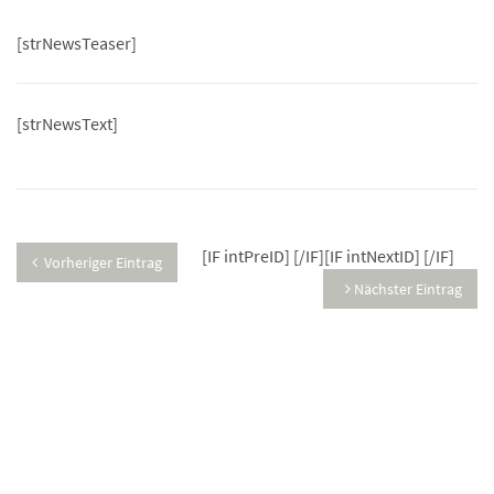
[strNewsTeaser]
[strNewsText]
[IF intPreID]
[/IF][IF intNextID]
[/IF]
Vorheriger Eintrag
Nächster Eintrag