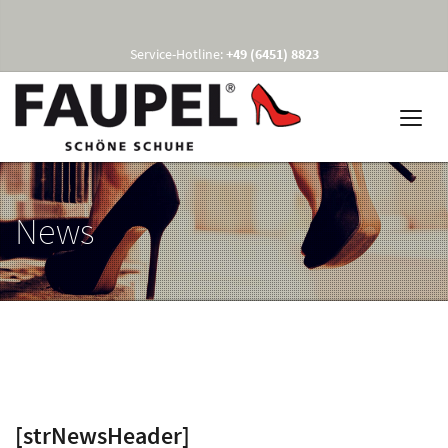
Service-Hotline:
+49 (6451) 8823
News
[strNewsHeader]