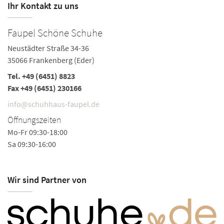
Ihr Kontakt zu uns
Faupel Schöne Schuhe
F
Neustädter Straße 34-36
A
35066 Frankenberg (Eder)
59
Tel.
+49 (6451) 8823
Te
Fax +49 (6451) 230166
i
info@schuhhaus-faupel.de
Ö
Öffnungszeiten
Mo
Mo-Fr 09:30-18:00
Sa
Sa 09:30-16:00
So
Wir sind Partner von