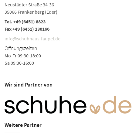
Neustädter Straße 34-36
A
35066 Frankenberg (Eder)
59
Tel.
+49 (6451) 8823
Te
Fax +49 (6451) 230166
i
info@schuhhaus-faupel.de
Ö
Öffnungszeiten
Mo
Mo-Fr 09:30-18:00
Sa
Sa 09:30-16:00
So
Wir sind Partner von
Weitere Partner